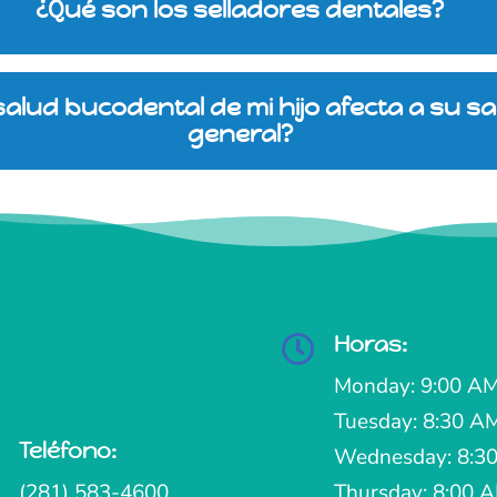
¿Qué son los selladores dentales?
salud bucodental de mi hijo afecta a su s
general?
Horas:

Monday: 9:00 AM
Tuesday: 8:30 A
Teléfono:

Wednesday: 8:30
(281) 583-4600
Thursday: 8:00 