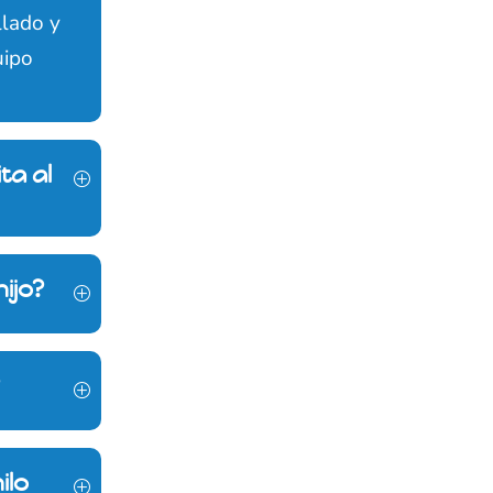
llado y
uipo
ta al
hijo?
?
ilo