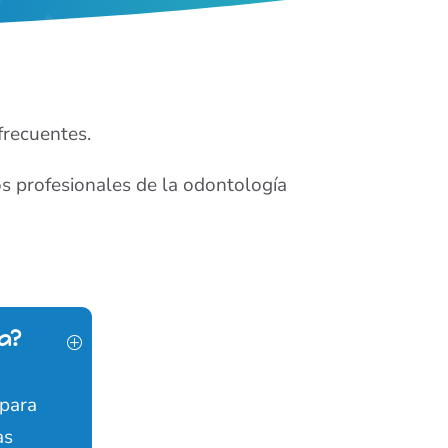
frecuentes.
s profesionales de la odontología
a?
 para
as