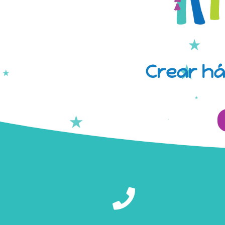
Crear há
