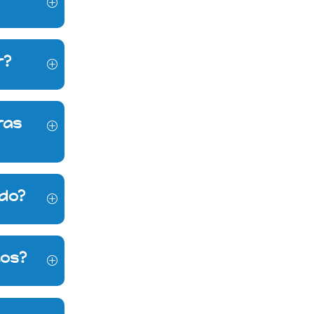
r?
ras
edo?
cos?