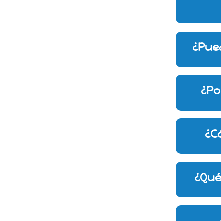
¿Pued
¿Po
¿Có
¿Qué