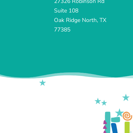
27326 Robinson Rd
Suite 108
Oak Ridge North, TX
77385