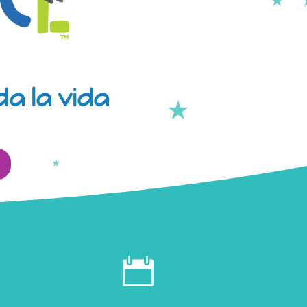
a la vida
