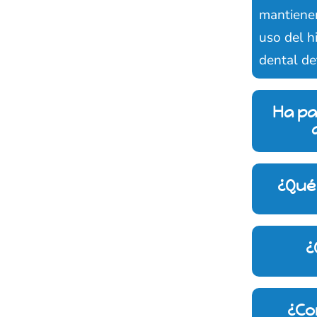
mantienen
uso del h
dental de
Ha pa
¿Qué 
¿
¿Co