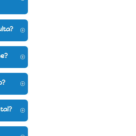
lta?
he?
o?
tal?