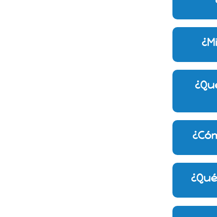
¿M
¿Qué
¿Cóm
¿Qué